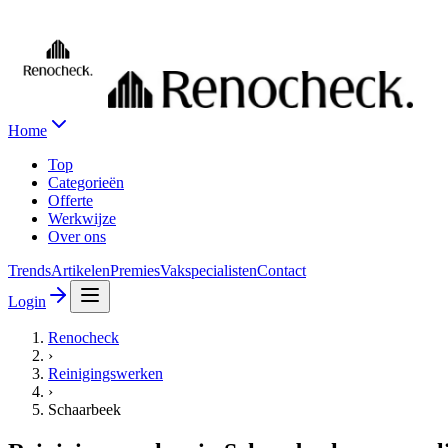
Home
Top
Categorieën
Offerte
Werkwijze
Over ons
Trends
Artikelen
Premies
Vakspecialisten
Contact
Login
Renocheck
›
Reinigingswerken
›
Schaarbeek