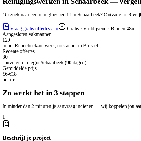
Reinigingswerken
in
Schaarbeek
— vergelij
Op zoek naar
een reinigingsbedrijf
in
Schaarbeek
? Ontvang tot
3 vrij
Vraag gratis offertes aan
Gratis · Vrijblijvend · Binnen 48u
Aangesloten vakmannen
120
in het Renocheck-netwerk, ook actief in
Brussel
Recente offertes
80
aanvragen in regio
Schaarbeek
(90 dagen)
Gemiddelde prijs
€
6
-€
18
per
m²
Zo werkt het in 3 stappen
In minder dan 2 minuten je aanvraag indienen — wij koppelen jou aa
1
Beschrijf je project