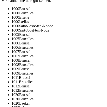
vakmannen die de regio kennen.
1000
Brussel
1000
Bruxelles
1000
Elsene
1000
Ixelles
1000
Saint-Josse-ten-Noode
1000
Sint-Joost-ten-Node
1005
Brussel
1005
Bruxelles
1006
Brussel
1006
Bruxelles
1007
Brussel
1007
Bruxelles
1008
Brussel
1008
Bruxelles
1009
Brussel
1009
Bruxelles
1011
Brussel
1011
Bruxelles
1012
Brussel
1012
Bruxelles
1020
Brussel
1020
Bruxelles
1020
Laeken