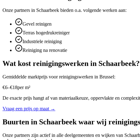
Onze partners in
Schaarbeek
bieden o.a. volgende werken aan:
Gevel reinigen
Terras hogedrukreiniger
Industriele reiniging
Reiniging na renovatie
Wat kost
reinigingswerken
in
Schaarbeek
?
Gemiddelde marktprijs voor
reinigingswerken
in
Brussel
:
€
6
–
€
18
per
m²
De exacte prijs hangt af van materiaalkeuze, oppervlakte en complexite
Vraag een prijs op maat →
Buurten in
Schaarbeek
waar wij
reiniging
Onze partners zijn actief in alle deelgemeenten en wijken van
Schaar