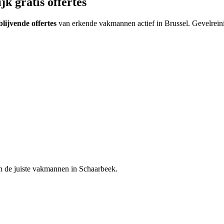
k gratis offertes
blijvende offertes
van erkende vakmannen actief in
Brussel
.
Gevelreini
n de juiste vakmannen in
Schaarbeek
.