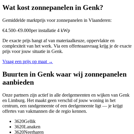
Wat kost
zonnepanelen
in
Genk
?
Gemiddelde marktprijs voor
zonnepanelen
in
Vlaanderen
:
€
4.500
–
€
9.000
per
installatie 4 kWp
De exacte prijs hangt af van materiaalkeuze, oppervlakte en
complexiteit van het werk. Via een offerteaanvraag krijg je de exacte
prijs voor jouw situatie in
Genk
.
Vraag een prijs op maat →
Buurten in
Genk
waar wij
zonnepanelen
aanbieden
Onze partners zijn actief in alle deelgemeenten en wijken van
Genk
en
Limburg
. Het maakt geen verschil of jouw woning in het
centrum, een randgemeente of een deelgemeente ligt — je krijgt
offertes van vakmannen die de regio kennen.
3620
Gellik
3620
Lanaken
3620
Neerharen