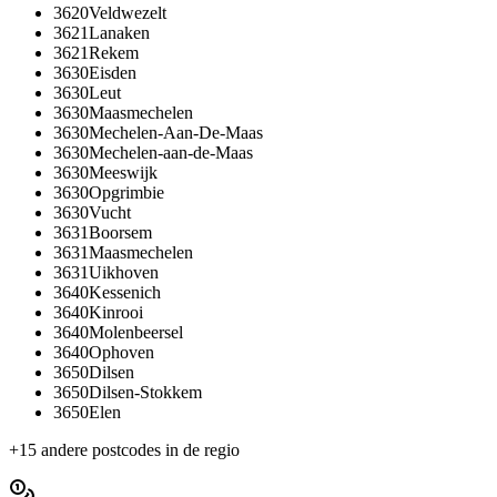
3620
Veldwezelt
3621
Lanaken
3621
Rekem
3630
Eisden
3630
Leut
3630
Maasmechelen
3630
Mechelen-Aan-De-Maas
3630
Mechelen-aan-de-Maas
3630
Meeswijk
3630
Opgrimbie
3630
Vucht
3631
Boorsem
3631
Maasmechelen
3631
Uikhoven
3640
Kessenich
3640
Kinrooi
3640
Molenbeersel
3640
Ophoven
3650
Dilsen
3650
Dilsen-Stokkem
3650
Elen
+
15
andere postcodes in de regio