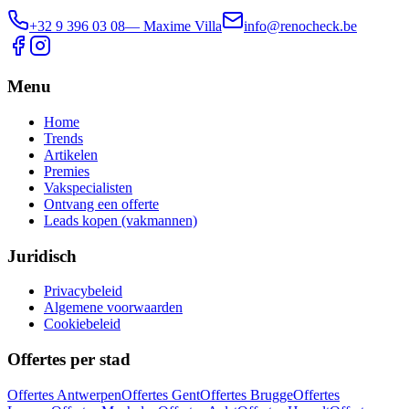
+32 9 396 03 08
— Maxime Villa
info@renocheck.be
Menu
Home
Trends
Artikelen
Premies
Vakspecialisten
Ontvang een offerte
Leads kopen (vakmannen)
Juridisch
Privacybeleid
Algemene voorwaarden
Cookiebeleid
Offertes per stad
Offertes
Antwerpen
Offertes
Gent
Offertes
Brugge
Offertes