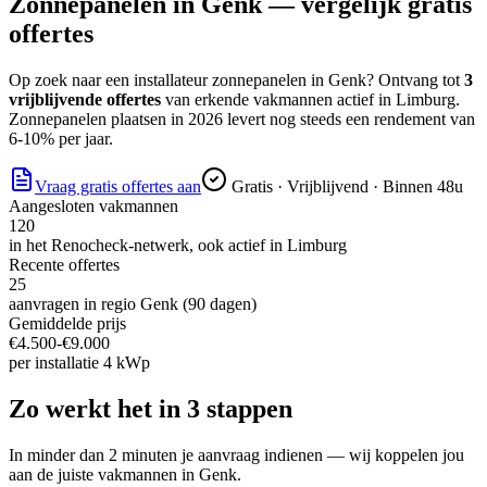
Zonnepanelen
in
Genk
— vergelijk gratis
offertes
Op zoek naar
een installateur zonnepanelen
in
Genk
? Ontvang tot
3
vrijblijvende offertes
van erkende vakmannen actief in
Limburg
.
Zonnepanelen plaatsen in 2026 levert nog steeds een rendement van
6-10% per jaar.
Vraag gratis offertes aan
Gratis · Vrijblijvend · Binnen 48u
Aangesloten vakmannen
120
in het Renocheck-netwerk, ook actief in
Limburg
Recente offertes
25
aanvragen in regio
Genk
(90 dagen)
Gemiddelde prijs
€
4.500
-€
9.000
per
installatie 4 kWp
Zo werkt het in 3 stappen
In minder dan 2 minuten je aanvraag indienen — wij koppelen jou
aan de juiste vakmannen in
Genk
.