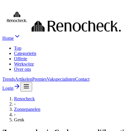
Home
Top
Categorieën
Offerte
Werkwijze
Over ons
Trends
Artikelen
Premies
Vakspecialisten
Contact
Login
Renocheck
›
Zonnepanelen
›
Genk