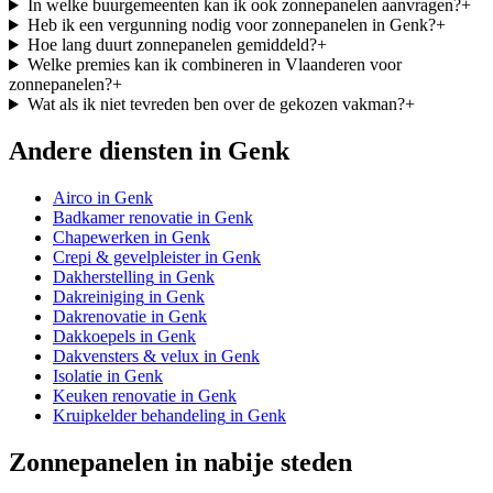
In welke buurgemeenten kan ik ook zonnepanelen aanvragen?
+
Heb ik een vergunning nodig voor zonnepanelen in Genk?
+
Hoe lang duurt zonnepanelen gemiddeld?
+
Welke premies kan ik combineren in Vlaanderen voor
zonnepanelen?
+
Wat als ik niet tevreden ben over de gekozen vakman?
+
Andere diensten in
Genk
Airco
in
Genk
Badkamer renovatie
in
Genk
Chapewerken
in
Genk
Crepi & gevelpleister
in
Genk
Dakherstelling
in
Genk
Dakreiniging
in
Genk
Dakrenovatie
in
Genk
Dakkoepels
in
Genk
Dakvensters & velux
in
Genk
Isolatie
in
Genk
Keuken renovatie
in
Genk
Kruipkelder behandeling
in
Genk
Zonnepanelen
in nabije steden