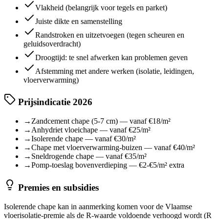
Vlakheid (belangrijk voor tegels en parket)
Juiste dikte en samenstelling
Randstroken en uitzetvoegen (tegen scheuren en
geluidsoverdracht)
Droogtijd: te snel afwerken kan problemen geven
Afstemming met andere werken (isolatie, leidingen,
vloerverwarming)
Prijsindicatie 2026
→
Zandcement chape (5-7 cm) — vanaf €18/m²
→
Anhydriet vloeichape — vanaf €25/m²
→
Isolerende chape — vanaf €30/m²
→
Chape met vloerverwarming-buizen — vanaf €40/m²
→
Sneldrogende chape — vanaf €35/m²
→
Pomp-toeslag bovenverdieping — €2-€5/m² extra
Premies en subsidies
Isolerende chape kan in aanmerking komen voor de Vlaamse
vloerisolatie-premie als de R-waarde voldoende verhoogd wordt (R