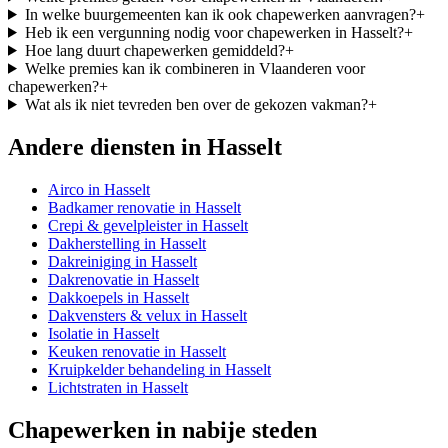
In welke buurgemeenten kan ik ook chapewerken aanvragen?
+
Heb ik een vergunning nodig voor chapewerken in Hasselt?
+
Hoe lang duurt chapewerken gemiddeld?
+
Welke premies kan ik combineren in Vlaanderen voor
chapewerken?
+
Wat als ik niet tevreden ben over de gekozen vakman?
+
Andere diensten in
Hasselt
Airco
in
Hasselt
Badkamer renovatie
in
Hasselt
Crepi & gevelpleister
in
Hasselt
Dakherstelling
in
Hasselt
Dakreiniging
in
Hasselt
Dakrenovatie
in
Hasselt
Dakkoepels
in
Hasselt
Dakvensters & velux
in
Hasselt
Isolatie
in
Hasselt
Keuken renovatie
in
Hasselt
Kruipkelder behandeling
in
Hasselt
Lichtstraten
in
Hasselt
Chapewerken
in nabije steden