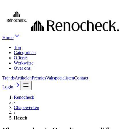
Home
Top
Categorieën
Offerte
Werkwijze
Over ons
Trends
Artikelen
Premies
Vakspecialisten
Contact
Login
Renocheck
›
Chapewerken
›
Hasselt