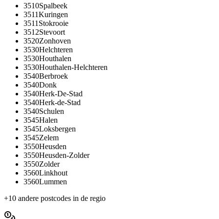
3510
Spalbeek
3511
Kuringen
3511
Stokrooie
3512
Stevoort
3520
Zonhoven
3530
Helchteren
3530
Houthalen
3530
Houthalen-Helchteren
3540
Berbroek
3540
Donk
3540
Herk-De-Stad
3540
Herk-de-Stad
3540
Schulen
3545
Halen
3545
Loksbergen
3545
Zelem
3550
Heusden
3550
Heusden-Zolder
3550
Zolder
3560
Linkhout
3560
Lummen
+
10
andere postcodes in de regio