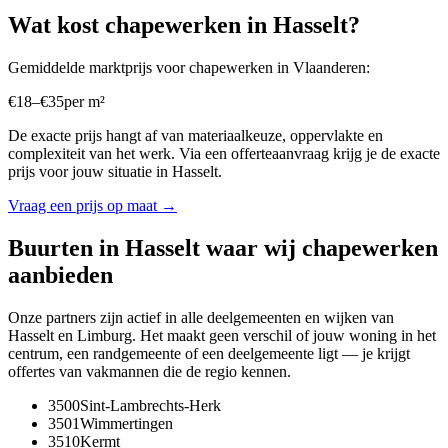
Wat kost
chapewerken
in
Hasselt
?
Gemiddelde marktprijs voor
chapewerken
in
Vlaanderen
:
€
18
–
€
35
per
m²
De exacte prijs hangt af van materiaalkeuze, oppervlakte en
complexiteit van het werk. Via een offerteaanvraag krijg je de exacte
prijs voor jouw situatie in
Hasselt
.
Vraag een prijs op maat →
Buurten in
Hasselt
waar wij
chapewerken
aanbieden
Onze partners zijn actief in alle deelgemeenten en wijken van
Hasselt
en
Limburg
. Het maakt geen verschil of jouw woning in het
centrum, een randgemeente of een deelgemeente ligt — je krijgt
offertes van vakmannen die de regio kennen.
3500
Sint-Lambrechts-Herk
3501
Wimmertingen
3510
Kermt