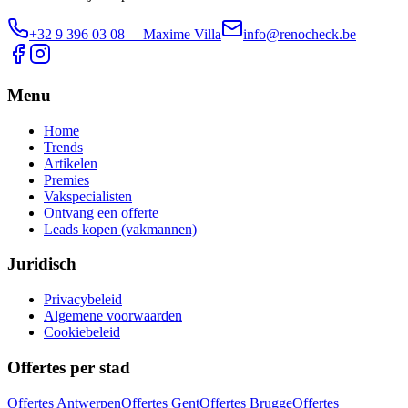
+32 9 396 03 08
— Maxime Villa
info@renocheck.be
Menu
Home
Trends
Artikelen
Premies
Vakspecialisten
Ontvang een offerte
Leads kopen (vakmannen)
Juridisch
Privacybeleid
Algemene voorwaarden
Cookiebeleid
Offertes per stad
Offertes
Antwerpen
Offertes
Gent
Offertes
Brugge
Offertes