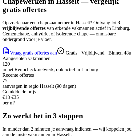
Chapewerken
in
Hasselt
— vergelijk
gratis offertes
Op zoek naar
een chape-aannemer
in
Hasselt
? Ontvang tot
3
vrijblijvende offertes
van erkende vakmannen actief in
Limburg
.
Cementchape, anhydriet of isolerende chape — onmisbare
ondergrond voor je vloer.
Vraag gratis offertes aan
Gratis · Vrijblijvend · Binnen 48u
Aangesloten vakmannen
120
in het Renocheck-netwerk, ook actief in
Limburg
Recente offertes
75
aanvragen in regio
Hasselt
(90 dagen)
Gemiddelde prijs
€
18
-€
35
per
m²
Zo werkt het in 3 stappen
In minder dan 2 minuten je aanvraag indienen — wij koppelen jou
aan de juiste vakmannen in
Hasselt
.