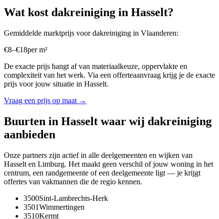
Wat kost
dakreiniging
in
Hasselt
?
Gemiddelde marktprijs voor
dakreiniging
in
Vlaanderen
:
€
8
–
€
18
per
m²
De exacte prijs hangt af van materiaalkeuze, oppervlakte en
complexiteit van het werk. Via een offerteaanvraag krijg je de exacte
prijs voor jouw situatie in
Hasselt
.
Vraag een prijs op maat →
Buurten in
Hasselt
waar wij
dakreiniging
aanbieden
Onze partners zijn actief in alle deelgemeenten en wijken van
Hasselt
en
Limburg
. Het maakt geen verschil of jouw woning in het
centrum, een randgemeente of een deelgemeente ligt — je krijgt
offertes van vakmannen die de regio kennen.
3500
Sint-Lambrechts-Herk
3501
Wimmertingen
3510
Kermt