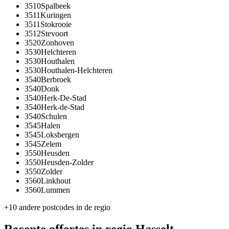
3510
Spalbeek
3511
Kuringen
3511
Stokrooie
3512
Stevoort
3520
Zonhoven
3530
Helchteren
3530
Houthalen
3530
Houthalen-Helchteren
3540
Berbroek
3540
Donk
3540
Herk-De-Stad
3540
Herk-de-Stad
3540
Schulen
3545
Halen
3545
Loksbergen
3545
Zelem
3550
Heusden
3550
Heusden-Zolder
3550
Zolder
3560
Linkhout
3560
Lummen
+
10
andere postcodes in de regio
Recente offertes in regio
Hasselt