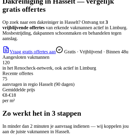
Dakreiniging
in
Hasselt
— vergelijk
gratis offertes
Op zoek naar
een dakreiniger
in
Hasselt
? Ontvang tot
3
vrijblijvende offertes
van erkende vakmannen actief in
Limburg
.
Mosbestrijding, dakpannen schoonmaken en behandelen tegen
aanslag.
Vraag gratis offertes aan
Gratis · Vrijblijvend · Binnen 48u
Aangesloten vakmannen
120
in het Renocheck-netwerk, ook actief in
Limburg
Recente offertes
75
aanvragen in regio
Hasselt
(90 dagen)
Gemiddelde prijs
€
8
-€
18
per
m²
Zo werkt het in 3 stappen
In minder dan 2 minuten je aanvraag indienen — wij koppelen jou
aan de juiste vakmannen in
Hasselt
.