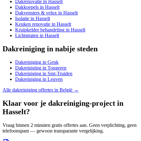
Dakrenovatie
in
Hasselt
Dakkoepels
in
Hasselt
Dakvensters & velux
in
Hasselt
Isolatie
in
Hasselt
Keuken renovatie
in
Hasselt
Kruipkelder behandeling
in
Hasselt
Lichtstraten
in
Hasselt
Dakreiniging
in nabije steden
Dakreiniging
in
Genk
Dakreiniging
in
Tongeren
Dakreiniging
in
Sint-Truiden
Dakreiniging
in
Leuven
Alle
dakreiniging
offertes in België →
Klaar voor je
dakreiniging
-project in
Hasselt
?
Vraag binnen 2 minuten gratis offertes aan. Geen verplichting, geen
telefoonspam — gewoon transparante vergelijking.