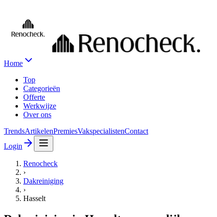
Home
Top
Categorieën
Offerte
Werkwijze
Over ons
Trends
Artikelen
Premies
Vakspecialisten
Contact
Login
Renocheck
›
Dakreiniging
›
Hasselt