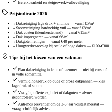
Bereikbaarheid en steigerwerk/valbeveiliging
Prijsindicatie 2026
→
Dakreiniging lage druk + antimos — vanaf €5/m²
→
Stoomreiniging hardnekkig vuil — vanaf €8/m²
→
Dak coaten (kleurherstellend) — vanaf €15/m²
→
Dak impregneren — vanaf €6/m²
→
Dakgoten reinigen — vanaf €40 per meter
→
Hoogwerker-toeslag bij steile of hoge daken — €100-€300
Tips bij het kiezen van een vakman
Plan dakreiniging in lente of nazomer — niet bij vorst of
in volle zomerhitte.
Vermijd hogedruk op oude of broze dakpannen — kies
lage druk of stoom.
Vraag bij offerte expliciet of dakgoten + afvoer
gecontroleerd worden.
Anti-mos preventief om de 3-5 jaar volstaat meestal —
vraag schriftelijk advies.