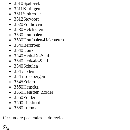
3510
Spalbeek
3511
Kuringen
3511
Stokrooie
3512
Stevoort
3520
Zonhoven
3530
Helchteren
3530
Houthalen
3530
Houthalen-Helchteren
3540
Berbroek
3540
Donk
3540
Herk-De-Stad
3540
Herk-de-Stad
3540
Schulen
3545
Halen
3545
Loksbergen
3545
Zelem
3550
Heusden
3550
Heusden-Zolder
3550
Zolder
3560
Linkhout
3560
Lummen
+
10
andere postcodes in de regio