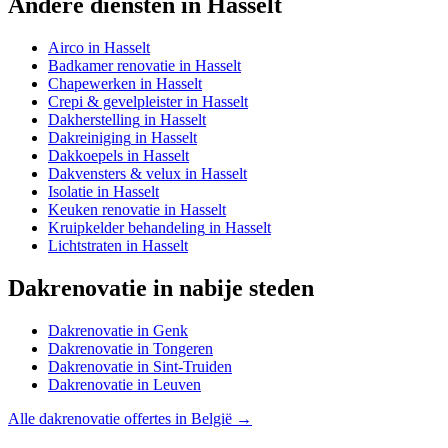
Andere diensten in
Hasselt
Airco
in
Hasselt
Badkamer renovatie
in
Hasselt
Chapewerken
in
Hasselt
Crepi & gevelpleister
in
Hasselt
Dakherstelling
in
Hasselt
Dakreiniging
in
Hasselt
Dakkoepels
in
Hasselt
Dakvensters & velux
in
Hasselt
Isolatie
in
Hasselt
Keuken renovatie
in
Hasselt
Kruipkelder behandeling
in
Hasselt
Lichtstraten
in
Hasselt
Dakrenovatie
in nabije steden
Dakrenovatie
in
Genk
Dakrenovatie
in
Tongeren
Dakrenovatie
in
Sint-Truiden
Dakrenovatie
in
Leuven
Alle
dakrenovatie
offertes in België →