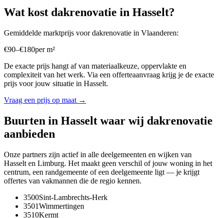
Wat kost
dakrenovatie
in
Hasselt
?
Gemiddelde marktprijs voor
dakrenovatie
in
Vlaanderen
:
€
90
–
€
180
per
m²
De exacte prijs hangt af van materiaalkeuze, oppervlakte en
complexiteit van het werk. Via een offerteaanvraag krijg je de exacte
prijs voor jouw situatie in
Hasselt
.
Vraag een prijs op maat →
Buurten in
Hasselt
waar wij
dakrenovatie
aanbieden
Onze partners zijn actief in alle deelgemeenten en wijken van
Hasselt
en
Limburg
. Het maakt geen verschil of jouw woning in het
centrum, een randgemeente of een deelgemeente ligt — je krijgt
offertes van vakmannen die de regio kennen.
3500
Sint-Lambrechts-Herk
3501
Wimmertingen
3510
Kermt