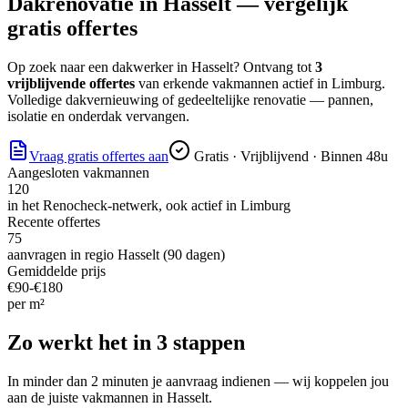
Dakrenovatie
in
Hasselt
— vergelijk
gratis offertes
Op zoek naar
een dakwerker
in
Hasselt
? Ontvang tot
3
vrijblijvende offertes
van erkende vakmannen actief in
Limburg
.
Volledige dakvernieuwing of gedeeltelijke renovatie — pannen,
isolatie en onderdak vervangen.
Vraag gratis offertes aan
Gratis · Vrijblijvend · Binnen 48u
Aangesloten vakmannen
120
in het Renocheck-netwerk, ook actief in
Limburg
Recente offertes
75
aanvragen in regio
Hasselt
(90 dagen)
Gemiddelde prijs
€
90
-€
180
per
m²
Zo werkt het in 3 stappen
In minder dan 2 minuten je aanvraag indienen — wij koppelen jou
aan de juiste vakmannen in
Hasselt
.