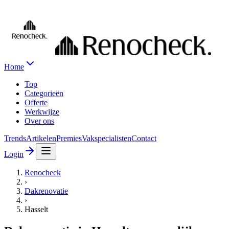
Home
Top
Categorieën
Offerte
Werkwijze
Over ons
Trends
Artikelen
Premies
Vakspecialisten
Contact
Login
Renocheck
›
Dakrenovatie
›
Hasselt