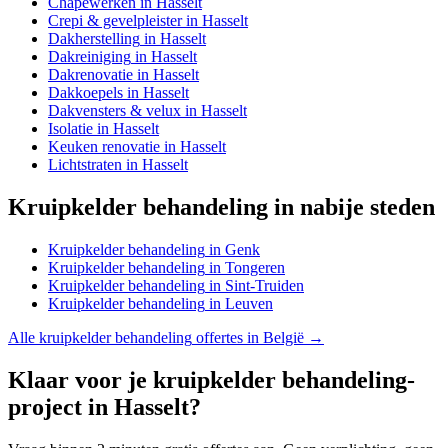
Chapewerken
in
Hasselt
Crepi & gevelpleister
in
Hasselt
Dakherstelling
in
Hasselt
Dakreiniging
in
Hasselt
Dakrenovatie
in
Hasselt
Dakkoepels
in
Hasselt
Dakvensters & velux
in
Hasselt
Isolatie
in
Hasselt
Keuken renovatie
in
Hasselt
Lichtstraten
in
Hasselt
Kruipkelder behandeling
in nabije steden
Kruipkelder behandeling
in
Genk
Kruipkelder behandeling
in
Tongeren
Kruipkelder behandeling
in
Sint-Truiden
Kruipkelder behandeling
in
Leuven
Alle
kruipkelder behandeling
offertes in België →
Klaar voor je
kruipkelder behandeling
-
project in
Hasselt
?