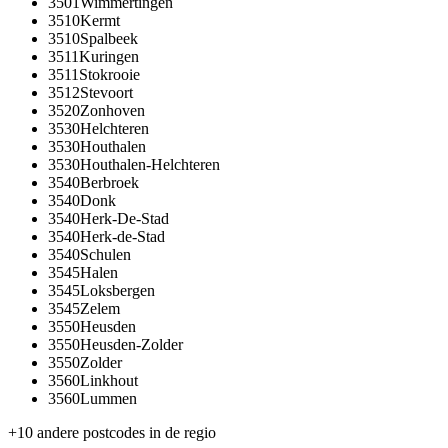
3501
Wimmertingen
3510
Kermt
3510
Spalbeek
3511
Kuringen
3511
Stokrooie
3512
Stevoort
3520
Zonhoven
3530
Helchteren
3530
Houthalen
3530
Houthalen-Helchteren
3540
Berbroek
3540
Donk
3540
Herk-De-Stad
3540
Herk-de-Stad
3540
Schulen
3545
Halen
3545
Loksbergen
3545
Zelem
3550
Heusden
3550
Heusden-Zolder
3550
Zolder
3560
Linkhout
3560
Lummen
+
10
andere postcodes in de regio