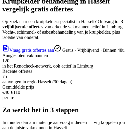
Kruipkelder behandeling
in
Hasselt
—
vergelijk gratis offertes
Op zoek naar
een kruipkelder-specialist
in
Hasselt
? Ontvang tot
3
vrijblijvende offertes
van erkende vakmannen actief in
Limburg
.
Vocht-, schimmel- of asbestbehandeling van je kruipkelder, plus
isolatie van onderaf.
Vraag gratis offertes aan
Gratis · Vrijblijvend · Binnen 48u
Aangesloten vakmannen
120
in het Renocheck-netwerk, ook actief in
Limburg
Recente offertes
75
aanvragen in regio
Hasselt
(90 dagen)
Gemiddelde prijs
€
40
-€
110
per
m²
Zo werkt het in 3 stappen
In minder dan 2 minuten je aanvraag indienen — wij koppelen jou
aan de juiste vakmannen in
Hasselt
.