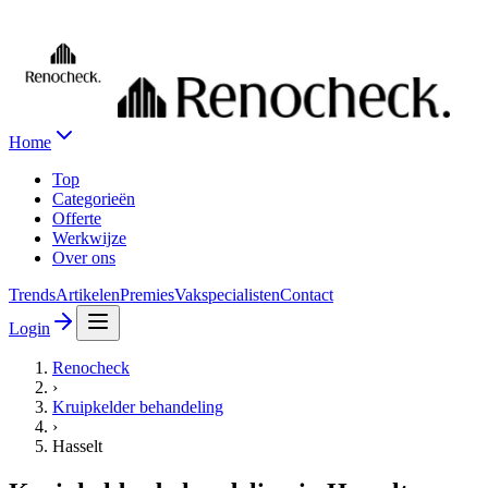
Home
Top
Categorieën
Offerte
Werkwijze
Over ons
Trends
Artikelen
Premies
Vakspecialisten
Contact
Login
Renocheck
›
Kruipkelder behandeling
›
Hasselt