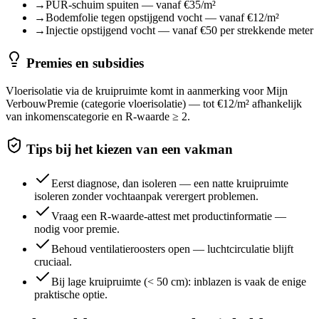
→
PUR-schuim spuiten — vanaf €35/m²
→
Bodemfolie tegen opstijgend vocht — vanaf €12/m²
→
Injectie opstijgend vocht — vanaf €50 per strekkende meter
Premies en subsidies
Vloerisolatie via de kruipruimte komt in aanmerking voor Mijn
VerbouwPremie (categorie vloerisolatie) — tot €12/m² afhankelijk
van inkomenscategorie en R-waarde ≥ 2.
Tips bij het kiezen van een vakman
Eerst diagnose, dan isoleren — een natte kruipruimte
isoleren zonder vochtaanpak verergert problemen.
Vraag een R-waarde-attest met productinformatie —
nodig voor premie.
Behoud ventilatieroosters open — luchtcirculatie blijft
cruciaal.
Bij lage kruipruimte (< 50 cm): inblazen is vaak de enige
praktische optie.