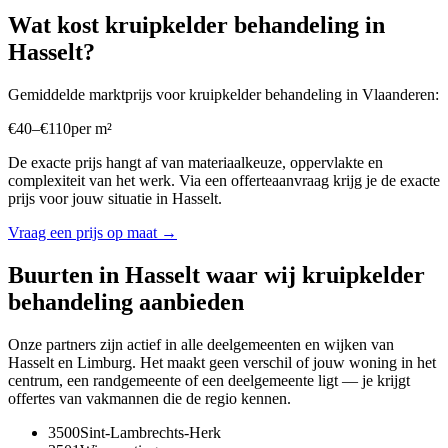
Wat kost
kruipkelder behandeling
in
Hasselt
?
Gemiddelde marktprijs voor
kruipkelder behandeling
in
Vlaanderen
:
€
40
–
€
110
per
m²
De exacte prijs hangt af van materiaalkeuze, oppervlakte en
complexiteit van het werk. Via een offerteaanvraag krijg je de exacte
prijs voor jouw situatie in
Hasselt
.
Vraag een prijs op maat →
Buurten in
Hasselt
waar wij
kruipkelder
behandeling
aanbieden
Onze partners zijn actief in alle deelgemeenten en wijken van
Hasselt
en
Limburg
. Het maakt geen verschil of jouw woning in het
centrum, een randgemeente of een deelgemeente ligt — je krijgt
offertes van vakmannen die de regio kennen.
3500
Sint-Lambrechts-Herk